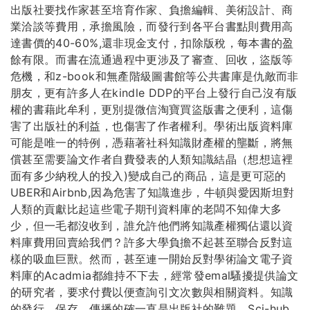
出版社要找作家甚至培育作家、負擔編輯、美術設計、商
業洽談等費用，承擔風險，而發行到各平台書點則費用高
達書價的40-60%,還非現金支付，扣除版稅，每本書的盈
餘有限。而書在流通過程中更涉及了審查、回收，盜版等
危機，和z-book和無產階級圖書館等公共書庫是仇敵而非
朋友，更有許多人在kindle DDP的平台上發行自己沒有版
權的書藉此牟利，更別提微信淘寶買盜版書之便利，這傷
害了出版社的利益，也傷害了作者權利。學術出版資料庫
可能是唯一的特例，憑藉著社科知識財產權的壟斷，將無
償甚至需要論文作者自費發表的人類知識結晶（想想這裡
面有多少納稅人的投入)變成自己的商品，這是更可惡的
UBER和Airbnb,因為危害了知識進步，牛頓與愛因斯坦對
人類的貢獻比起這些電子期刊資料庫的老闆不知偉大多
少，但一毛都沒收到，誰允許他們將知識產權獨佔還以資
料庫費用回賣給我們？許多大學負擔不起甚至聯合反對這
樣的吸血巨獸。然而，甚至連一開始反對學術論文電子資
料庫的Acadmia都維持不下去，經常發emal騷擾提供論文
的研究者，要求付費以便查詢引文次數與相關資料。知識
的發行、保存、傳播的確一直是出版社的難題。Sci-hub