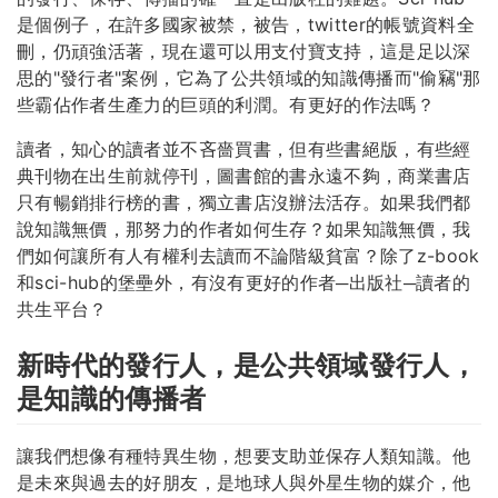
是個例子，在許多國家被禁，被告，twitter的帳號資料全
刪，仍頑強活著，現在還可以用支付寶支持，這是足以深
思的"發行者"案例，它為了公共領域的知識傳播而"偷竊"那
些霸佔作者生產力的巨頭的利潤。有更好的作法嗎？
讀者，知心的讀者並不吝嗇買書，但有些書絕版，有些經
典刊物在出生前就停刊，圖書館的書永遠不夠，商業書店
只有暢銷排行榜的書，獨立書店沒辦法活存。如果我們都
說知識無價，那努力的作者如何生存？如果知識無價，我
們如何讓所有人有權利去讀而不論階級貧富？除了z-book
和sci-hub的堡壘外，有沒有更好的作者─出版社─讀者的
共生平台？
新時代的發行人，是公共領域發行人，
是知識的傳播者
讓我們想像有種特異生物，想要支助並保存人類知識。他
是未來與過去的好朋友，是地球人與外星生物的媒介，他