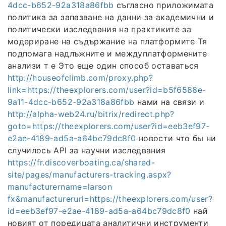
4dcc-b652-92a318a86fbb
съгласно приложимата
политика за запазване на данни за академични и
политически изследвания на практиките за
модериране на съдържание на платформите Тя
подпомага надлъжните и междуплатформените
анализи т е Это еще один способ оставаться
http://houseofclimb.com/proxy.php?
link=https://theexplorers.com/user?id=b5f6588e-
9a11-4dcc-b652-92a318a86fbb
нами на связи и
http://alpha-web24.ru/bitrix/redirect.php?
goto=https://theexplorers.com/user?id=eeb3ef97-
e2ae-4189-ad5a-a64bc79dc8f0
новости что бы ни
случилось API за научни изследвания
https://fr.discoverboating.ca/shared-
site/pages/manufacturers-tracking.aspx?
manufacturername=larson
fx&manufacturerurl=https://theexplorers.com/user?
id=eeb3ef97-e2ae-4189-ad5a-a64bc79dc8f0
най
новият от поредицата аналитични инструменти