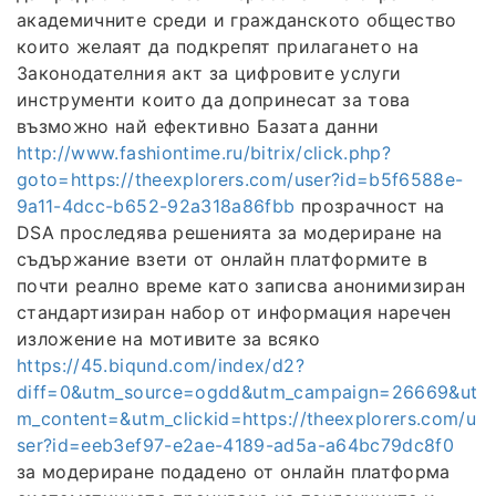
академичните среди и гражданското общество
които желаят да подкрепят прилагането на
Законодателния акт за цифровите услуги
инструменти които да допринесат за това
възможно най ефективно Базата данни
http://www.fashiontime.ru/bitrix/click.php?
goto=https://theexplorers.com/user?id=b5f6588e-
9a11-4dcc-b652-92a318a86fbb
прозрачност на
DSA проследява решенията за модериране на
съдържание взети от онлайн платформите в
почти реално време като записва анонимизиран
стандартизиран набор от информация наречен
изложение на мотивите за всяко
https://45.biqund.com/index/d2?
diff=0&utm_source=ogdd&utm_campaign=26669&ut
m_content=&utm_clickid=https://theexplorers.com/u
ser?id=eeb3ef97-e2ae-4189-ad5a-a64bc79dc8f0
за модериране подадено от онлайн платформа