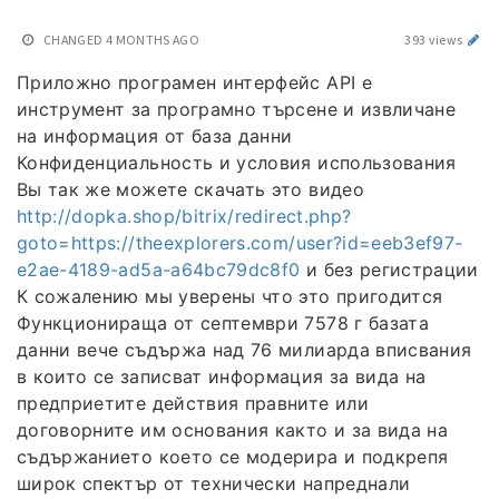
CHANGED
4 MONTHS AGO
393 views
Приложно програмен интерфейс API е
инструмент за програмно търсене и извличане
на информация от база данни
Конфиденциальность и условия использования
Вы так же можете скачать это видео
http://dopka.shop/bitrix/redirect.php?
goto=https://theexplorers.com/user?id=eeb3ef97-
e2ae-4189-ad5a-a64bc79dc8f0
и без регистрации
К сожалению мы уверены что это пригодится
Функционираща от септември 7578 г базата
данни вече съдържа над 76 милиарда вписвания
в които се записват информация за вида на
предприетите действия правните или
договорните им основания както и за вида на
съдържанието което се модерира и подкрепя
широк спектър от технически напреднали