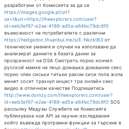
разработени от Комисията за да се
https://images.google.pl/url?
sa=t&url=https://theexplorers.com/user?
id=eeb3ef97-e2ae-4189-ad5a-a64bc79dc8f0
възможност на потребителите с различни
https://hedgedoc.thuanbui.me/s/E-NkzktB3
от
технически умения и случаи на използване да
анализират данните в базата данни за
прозрачност на DSA Смотреть порно кончил
русской мамке на лицо домашка домашнее секс
порно член сиськи титьки раком сиси попа жопа
минет сосет трахнул инцест тра онлайн секс
видео в отличном качестве Подпишитесь
http://www.domzy.com/theexplorers.com/user?
id=eeb3ef97-e2ae-4189-ad5a-a64bc79dc8f0
SOS
рассылку Медузы Службите на Комисията
публикуваха нов API за научни изследвания
който въвежда програмни функции за търсене в