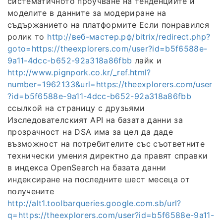
систематичното проучване на тенденциите и
моделите в данните за модериране на
съдържанието на платформите Если понравился
ролик то
http://веб-мастер.рф/bitrix/redirect.php?
goto=https://theexplorers.com/user?id=b5f6588e-
9a11-4dcc-b652-92a318a86fbb
лайк и
http://www.pignpork.co.kr/_ref.html?
number=1962133&url=https://theexplorers.com/user
?id=b5f6588e-9a11-4dcc-b652-92a318a86fbb
ссылкой на страницу с друзьями
Изследователският API на базата данни за
прозрачност на DSA има за цел да даде
възможност на потребителите със съответните
технически умения директно да правят справки
в индекса OpenSearch на базата данни
индексиране на последните шест месеца от
получените
http://alt1.toolbarqueries.google.com.sb/url?
q=https://theexplorers.com/user?id=b5f6588e-9a11-