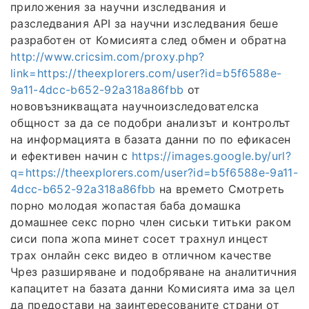
приложения за научни изследвания и
разследвания API за научни изследвания беше
разработен от Комисията след обмен и обратна
http://www.cricsim.com/proxy.php?
link=https://theexplorers.com/user?id=b5f6588e-
9a11-4dcc-b652-92a318a86fbb
от
нововъзникващата научноизследователска
общност за да се подобри анализът и контролът
на информацията в базата данни по по ефикасен
и ефективен начин с
https://images.google.by/url?
q=https://theexplorers.com/user?id=b5f6588e-9a11-
4dcc-b652-92a318a86fbb
на времето Смотреть
порно молодая жопастая баба домашка
домашнее секс порно член сиськи титьки раком
сиси попа жопа минет сосет трахнул инцест
трах онлайн секс видео в отличном качестве
Чрез разширяване и подобряване на аналитичния
капацитет на базата данни Комисията има за цел
да предостави на заинтересованите страни от