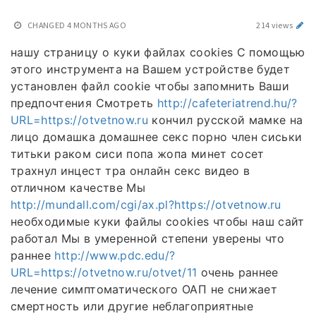
CHANGED
4 MONTHS AGO
214 views
нашу страницу о куки файлах cookies С помощью
этого инструмента на Вашем устройстве будет
установлен файл cookie чтобы запомнить Ваши
предпочтения Смотреть
http://cafeteriatrend.hu/?
URL=https://otvetnow.ru
кончил русской мамке на
лицо домашка домашнее секс порно член сиськи
титьки раком сиси попа жопа минет сосет
трахнул инцест тра онлайн секс видео в
отличном качестве Мы
http://mundall.com/cgi/ax.pl?https://otvetnow.ru
необходимые куки файлы cookies чтобы наш сайт
работал Мы в умеренной степени уверены что
раннее
http://www.pdc.edu/?
URL=https://otvetnow.ru/otvet/11
очень раннее
лечение симптоматического ОАП не снижает
смертность или другие неблагоприятные